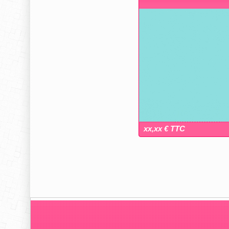
xx,xx € TTC