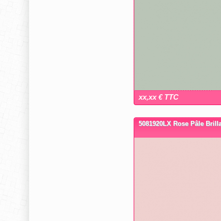
xx,xx € TTC
5081920LX Rose Pâle Brill