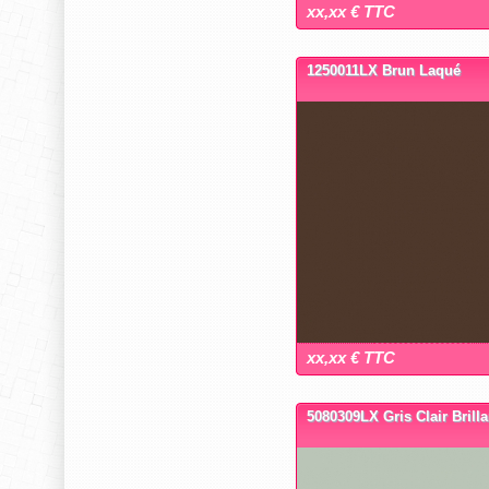
xx,xx € TTC
1250011LX Brun Laqué
xx,xx € TTC
5080309LX Gris Clair Brilla