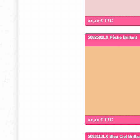
xx,xx € TTC
5082502LX Pêche Brillant
xx,xx € TTC
5083113LX Bleu Ciel Brilla