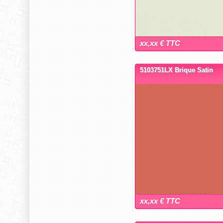
xx,xx € TTC
5103751LX Brique Satin
xx,xx € TTC