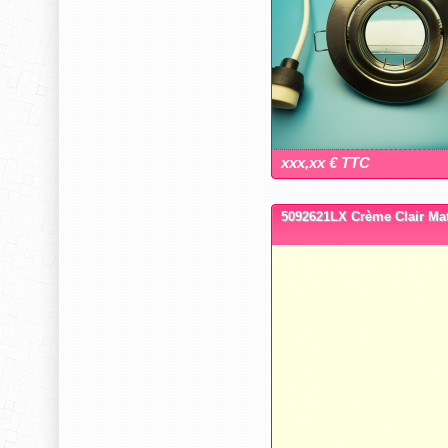
xxx,xx € TTC
5092621LX Crème Clair Ma