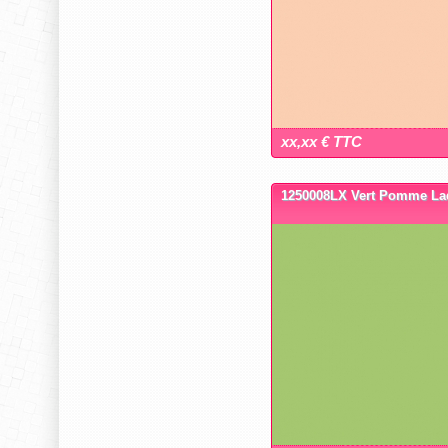
xx,xx € TTC
1250008LX Vert Pomme La