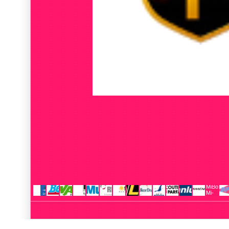
MiBoxer
Mi-
Light