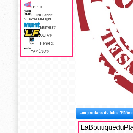
LBPT®
L’Outil Parfait
MiBoxer Mi-Light
Munters®
OLFA®
Renolit®
YAMÉNO®
Les produits du label 'Référ
LaBoutiqueduPlaf