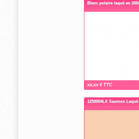
Blanc polaire laqué en 20
xx,xx € TTC
1250004LX Saumon Laqué