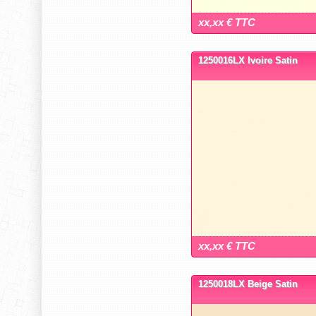
xx,xx € TTC
1250016LX Ivoire Satin
xx,xx € TTC
1250018LX Beige Satin