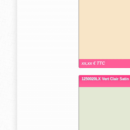
xx,xx € TTC
1250020LX Vert Clair Satin