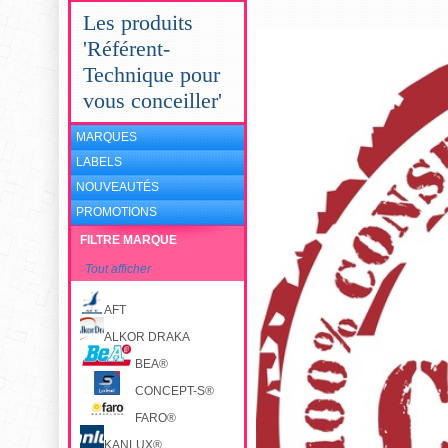
Les produits
'Référent-
Technique pour
vous conceiller'
MARQUES
LABELS
NOUVEAUTÉS
PROMOTIONS
FILTRE MARQUE
Tout afficher
AFT
ALKOR DRAKA
BEA®
CONCEPT-S®
FARO®
KANLUX®