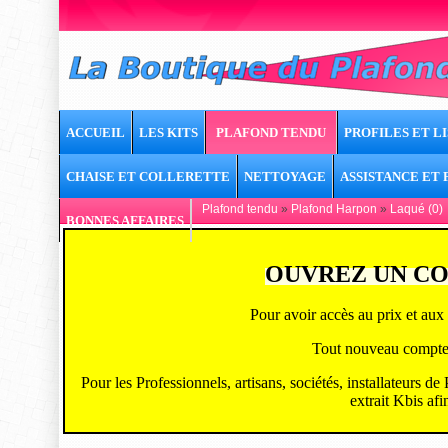
ACCUEIL
LES KITS
PLAFOND TENDU
PROFILES ET LI
CHAISE ET COLLERETTE
NETTOYAGE
ASSISTANCE ET
Plafond tendu
»
Plafond Harpon
»
Laqué (0)
BONNES AFFAIRES
OUVREZ UN CO
Pour avoir accès au prix et aux 
Tout nouveau compte ou
Pour les Professionnels, artisans, sociétés, installateurs d
extrait Kbis afi