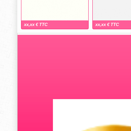
xx,xx € TTC
xx,xx € TTC