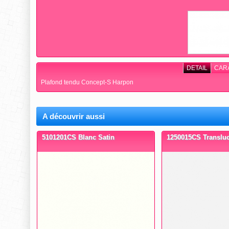
DETAIL
CAR
Plafond tendu Concept-S Harpon
A découvrir aussi
5101201CS Blanc Satin
1250015CS Translu