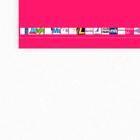
MiBoxer
Mi-
Light