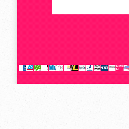
MiBoxer
Mi-
Light