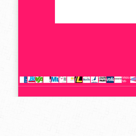
MiBoxer
Mi-
Light