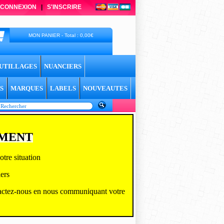
CONNEXION
|
S'INSCRIRE
MON PANIER - Total : 0,00€
UTILLAGES
NUANCIERS
S
MARQUES
LABELS
NOUVEAUTES
EMENT
tre situation
ers
actez-
nous en nous communiquant votre