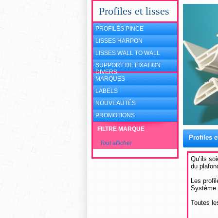
Profiles et lisses
PROFILÉS PINCE
LISSES HARPON
LISSES WALL TO WALL
SUPPORT DE FIXATION
DIVERS
MARQUES
LABELS
NOUVEAUTÉS
PROMOTIONS
FILTRE MARQUE
Profiles e
Tout afficher
Qu’ils so
du plafond
Les profi
Système
Toutes le