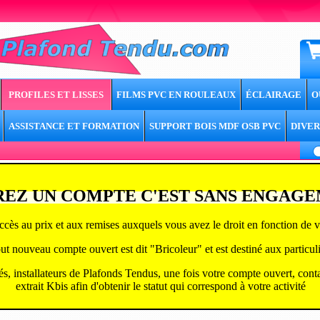
PROFILES ET LISSES
FILMS PVC EN ROULEAUX
ÉCLAIRAGE
O
ASSISTANCE ET FORMATION
SUPPORT BOIS MDF OSB PVC
DIVER
EZ UN COMPTE C'EST SANS ENGAG
ccès au prix et aux remises auxquels vous avez le droit en fonction de vo
ut nouveau compte ouvert est dit "Bricoleur" et est destiné aux particuli
tés, installateurs de Plafonds Tendus, une fois votre compte ouvert, cont
extrait Kbis afin d'obtenir le statut qui correspond à v
otre activité