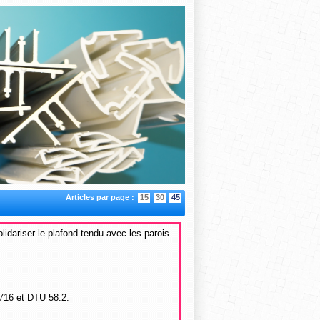
Articles par page :
15
30
45
olidariser le plafond tendu avec les parois
4716 et DTU 58.2.