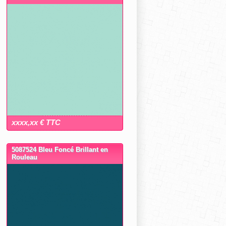
xxxx,xx € TTC
5087524 Bleu Foncé Brillant en
Rouleau