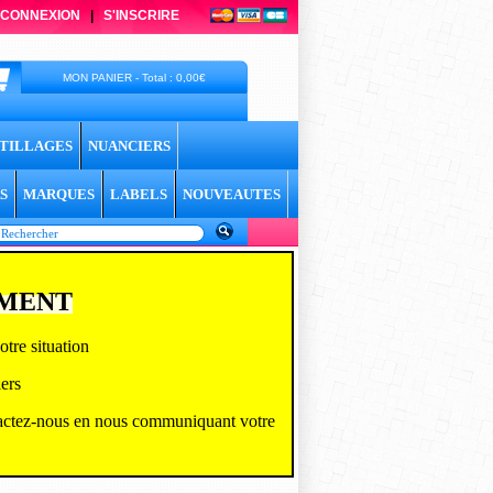
CONNEXION
|
S'INSCRIRE
MON PANIER - Total : 0,00€
TILLAGES
NUANCIERS
S
MARQUES
LABELS
NOUVEAUTES
EMENT
tre situation
ers
actez-
nous en nous communiquant votre