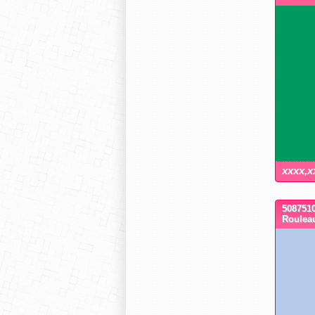
xxxx,x
5087510
Roulea