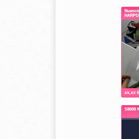
Nuancie
HARPO
xx,xx 
S8000 N