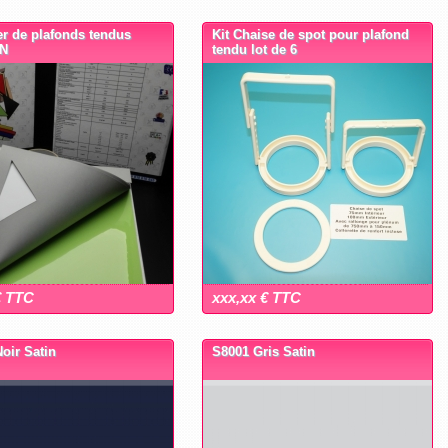
r de plafonds tendus
Kit Chaise de spot pour plafond
N
tendu lot de 6
€ TTC
xxx,xx € TTC
oir Satin
S8001 Gris Satin