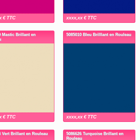
x € TTC
xxxx,xx € TTC
 Mastic Brillant en
5085010 Bleu Brilllant en Rouleau
u
x € TTC
xxxx,xx € TTC
 Vert Brillant en Rouleau
5086626 Turquoise Brillant en
Rouleau