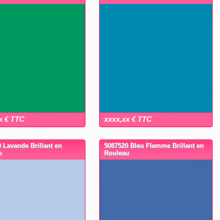
x € TTC
xxxx,xx € TTC
 Lavande Brillant en
5087520 Bleu Flamme Brillant en
u
Rouleau