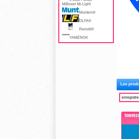
MiBoxer Mi-Light
Munters®
OLFA®
Renolit®
YAMÉNO®
Les produ
enregistre
5084919