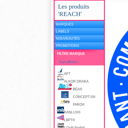
Les produits
'REACH'
MARQUES
LABELS
NOUVEAUTÉS
PROMOTIONS
FILTRE MARQUE
Tout afficher
AFT
ALKOR DRAKA
BEA®
CONCEPT-S®
FARO®
KANLUX®
LBPT®
L’Outil Parfait