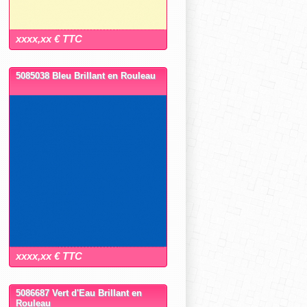
xxxx,xx € TTC
5085038 Bleu Brillant en Rouleau
xxxx,xx € TTC
5086687 Vert d'Eau Brillant en
Rouleau