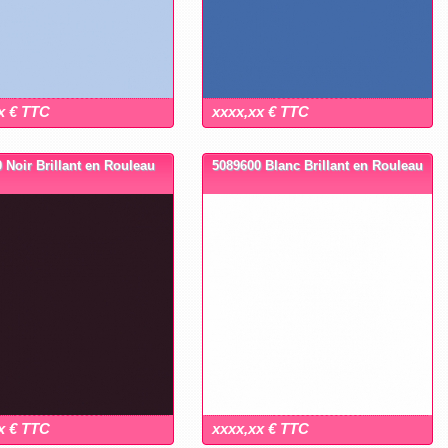
x € TTC
xxxx,xx € TTC
 Noir Brillant en Rouleau
5089600 Blanc Brillant en Rouleau
x € TTC
xxxx,xx € TTC