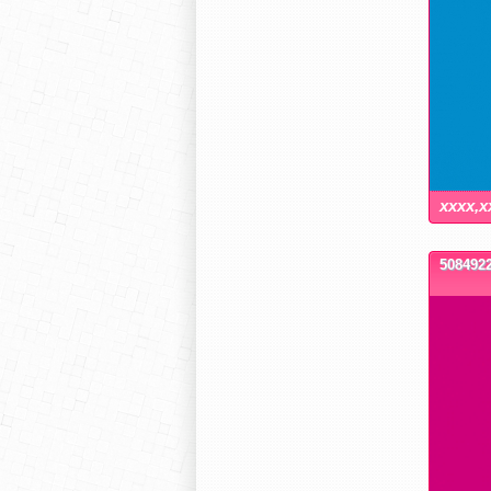
xxxx,x
5084922