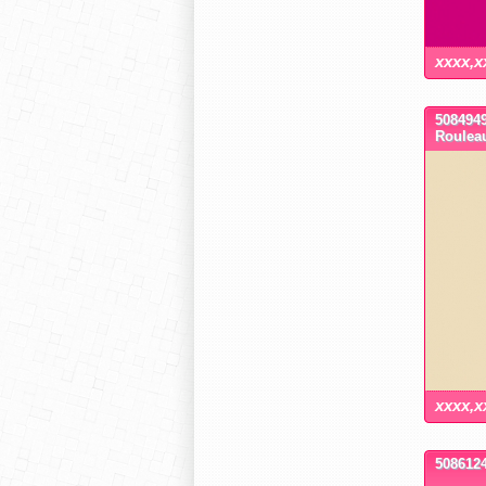
xxxx,x
5084949
Roulea
xxxx,x
5086124