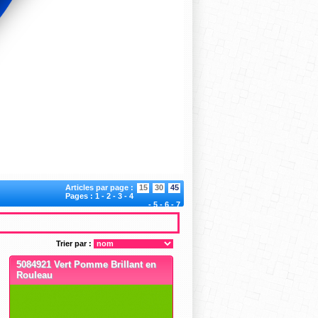
Articles par page :
15
30
45
Pages :
1
-
2
-
3
-
4
-
5
-
6
-
7
Trier par :
5084921 Vert Pomme Brillant en
Rouleau