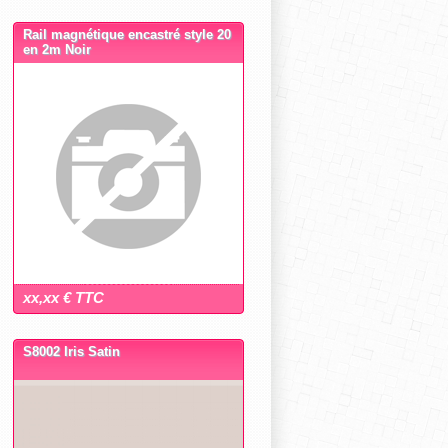
Rail magnétique encastré style 20
en 2m Noir
xx,xx € TTC
S8002 Iris Satin