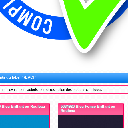
its du label 'REACH'
ment, évaluation, autorisation et restriction des produits chimiques
 Bleu Brillant en Rouleau
5084920 Bleu Foncé Brillant en
Rouleau