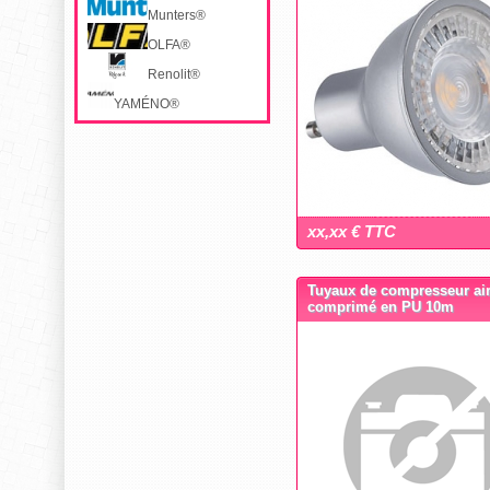
Munters®
OLFA®
Renolit®
YAMÉNO®
xx,xx € TTC
Tuyaux de compresseur ai
comprimé en PU 10m