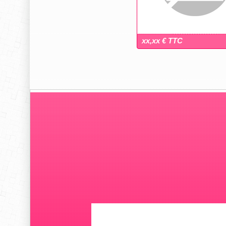
xx,xx € TTC