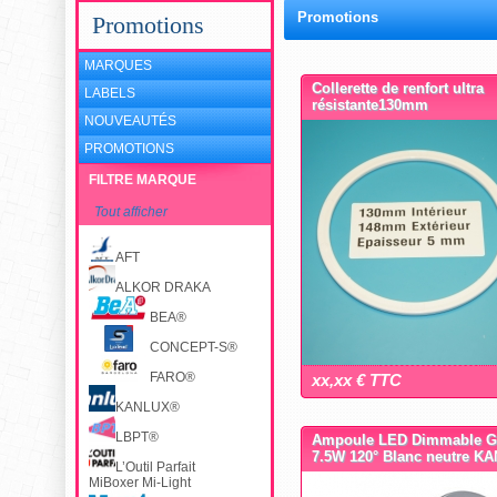
Promotions
Promotions
MARQUES
Collerette de renfort ultra
LABELS
résistante130mm
NOUVEAUTÉS
PROMOTIONS
FILTRE MARQUE
Tout afficher
AFT
ALKOR DRAKA
BEA®
CONCEPT-S®
FARO®
xx,xx € TTC
KANLUX®
LBPT®
Ampoule LED Dimmable 
7.5W 120° Blanc neutre K
L’Outil Parfait
MiBoxer Mi-Light