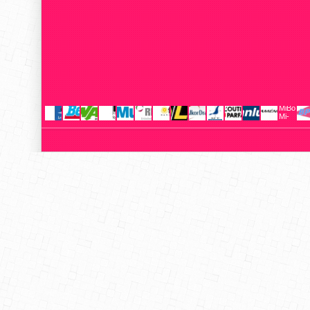
MiBoxer
Mi-
Light