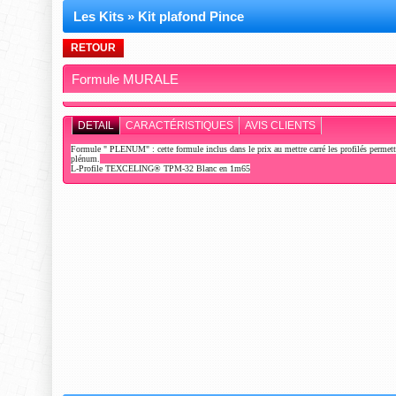
Les Kits
»
Kit plafond Pince
RETOUR
Formule MURALE
DETAIL
CARACTÉRISTIQUES
AVIS CLIENTS
Formule " PLENUM" : cette formule inclus dans le prix au mettre carré les profilés perme
plénum.
L-Profile TEXCELING® TPM-32 Blanc en 1m65