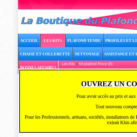
ACCUEIL
LES KITS
PLAFOND TENDU
PROFILES ET LI
CHAISE ET COLLERETTE
NETTOYAGE
ASSISTANCE ET
Les Kits
»
Kit plafond Pince (0)
BONNES AFFAIRES
OUVREZ UN CO
Pour avoir accès au prix et aux 
Tout nouveau compte ou
Pour les Professionnels, artisans, sociétés, installateurs d
extrait Kbis afi