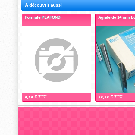
A découvrir aussi
Formule PLAFOND
Agrafe de 14 mm bo
x,xx € TTC
xx,xx € TTC