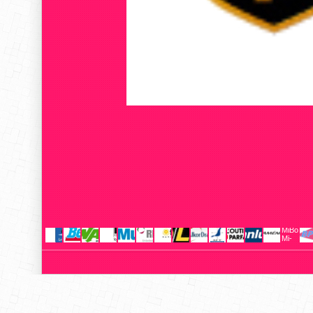
MiBoxer
Mi-
Light