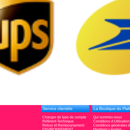
Service clientèle
La Boutique du Pla
Changer de type de compte
Qui sommes-nous
Référent-Technique
Conditions d’Utilisation
Retour et Remboursement
Conditions générales 
ENVIRONNEMENT
Mentions Légales