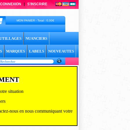
CONNEXION
|
S'INSCRIRE
MON PANIER - Total : 0,00€
UTILLAGES
NUANCIERS
S
MARQUES
LABELS
NOUVEAUTES
EMENT
tre situation
ers
actez-
nous en nous communiquant votre