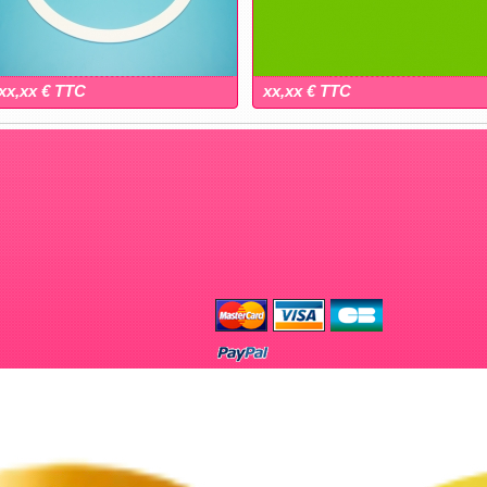
xx,xx € TTC
xx,xx € TTC