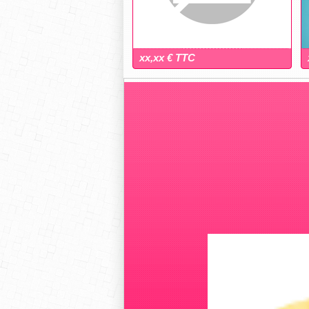
xx,xx € TTC