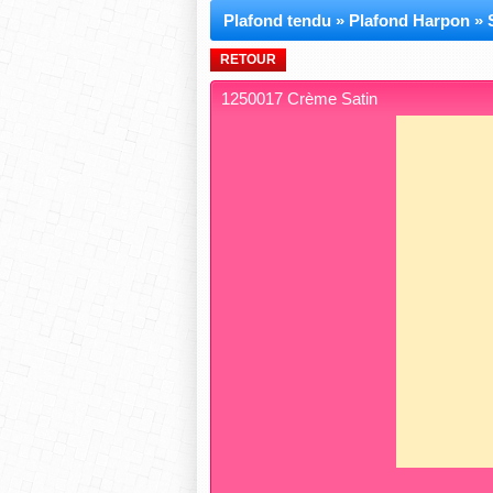
Plafond tendu
»
Plafond Harpon
»
RETOUR
1250017 Crème Satin