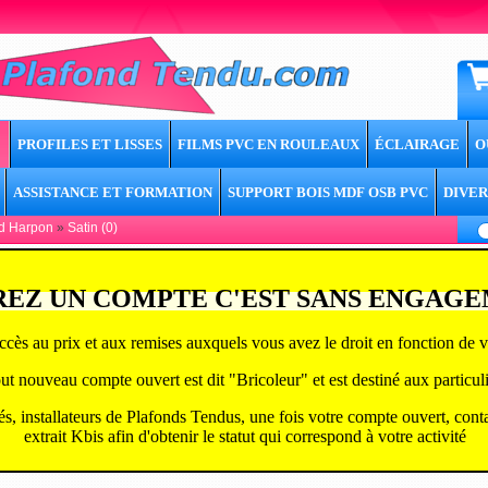
PROFILES ET LISSES
FILMS PVC EN ROULEAUX
ÉCLAIRAGE
O
ASSISTANCE ET FORMATION
SUPPORT BOIS MDF OSB PVC
DIVER
d Harpon
»
Satin (0)
EZ UN COMPTE C'EST SANS ENGAG
ccès au prix et aux remises auxquels vous avez le droit en fonction de vo
ut nouveau compte ouvert est dit "Bricoleur" et est destiné aux particuli
tés, installateurs de Plafonds Tendus, une fois votre compte ouvert, cont
extrait Kbis afin d'obtenir le statut qui correspond à v
otre activité