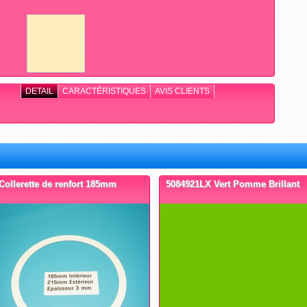
DETAIL
CARACTÉRISTIQUES
AVIS CLIENTS
Collerette de renfort 185mm
5084921LX Vert Pomme Brillant