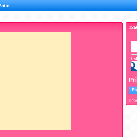
Satin
125
Lab
Pr
En
Réfé