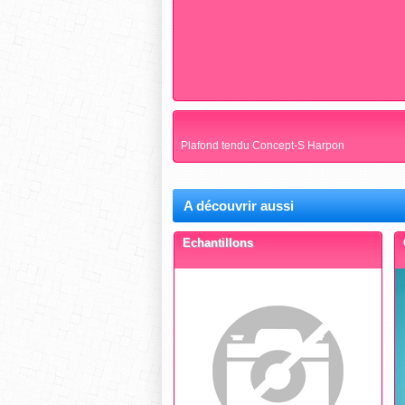
Plafond tendu Concept-S Harpon
A découvrir aussi
Echantillons