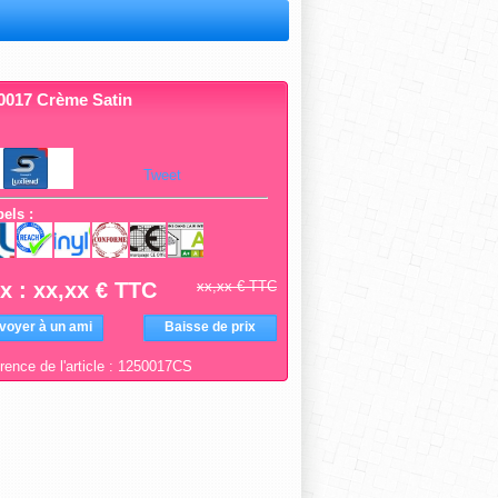
0017 Crème Satin
Tweet
els :
ix : xx,xx € TTC
xx,xx € TTC
voyer à un ami
Baisse de prix
rence de l'article :
1250017CS