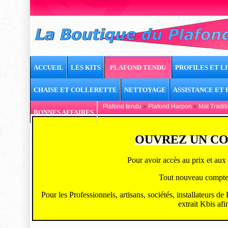
ACCUEIL
LES KITS
PLAFOND TENDU
PROFILES ET LI
CHAISE ET COLLERETTE
NETTOYAGE
ASSISTANCE ET
Plafond tendu
»
Plafond Harpon
»
Mat Tradit
BONNES AFFAIRES
OUVREZ UN CO
Pour avoir accès au prix et aux 
Tout nouveau compte ou
Pour les Professionnels, artisans, sociétés, installateurs d
extrait Kbis afi