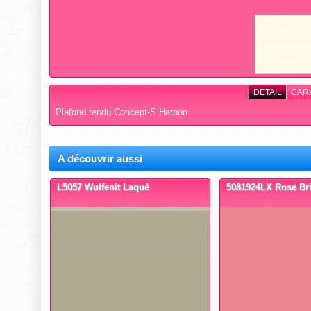
DETAIL
CAR
Plafond tendu Concept-S Harpon
A découvrir aussi
L5057 Wulfenit Laqué
5081924LX Rose Bri