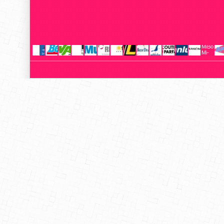
MiBoxer
Mi-
Light