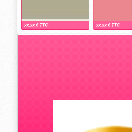
xx,xx € TTC
xx,xx € TTC